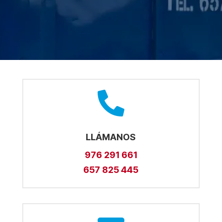

LLÁMANOS
976 291 661
657 825 445