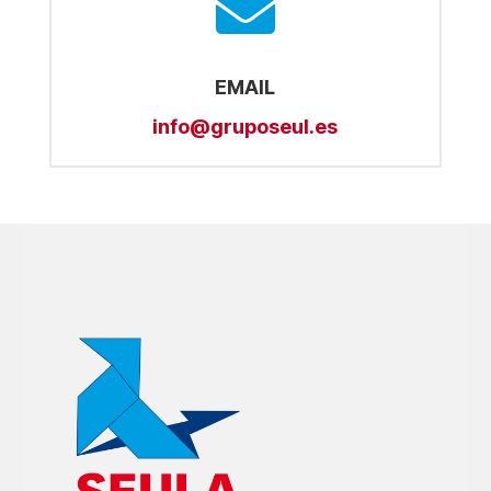

EMAIL
info@gruposeul.es