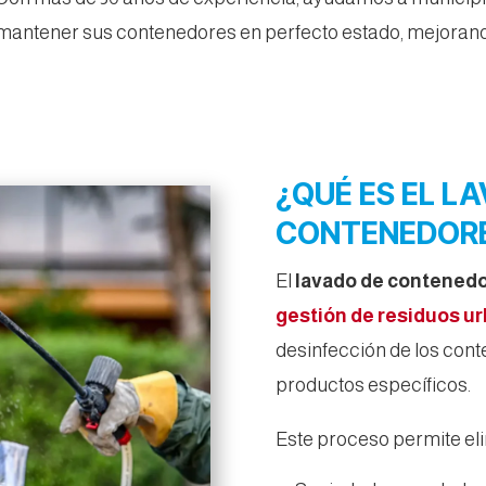
mantener sus contenedores en perfecto estado, mejorando
¿QUÉ ES EL L
CONTENEDOR
El
lavado de contened
gestión de residuos u
desinfección de los con
productos específicos.
Este proceso permite eli