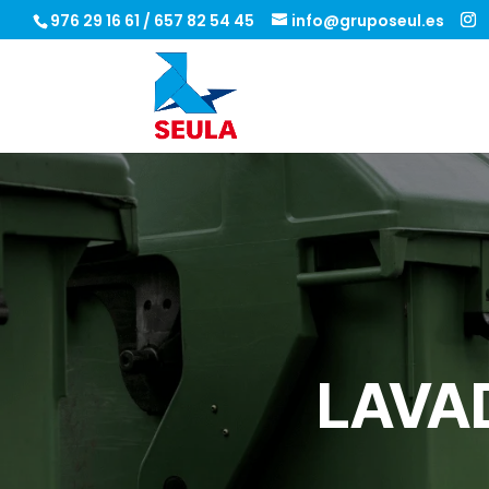
976 29 16 61
/
657 82 54 45
info@gruposeul.es
LAVA