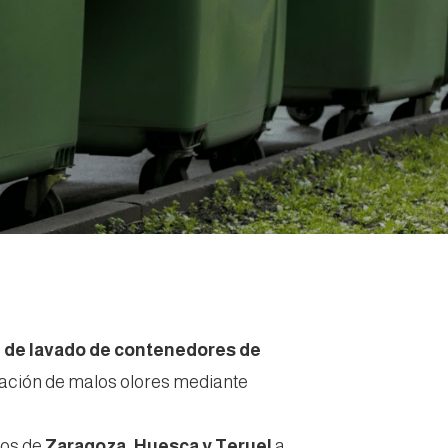
l de lavado de contenedores de
inación de malos olores mediante
ios de
Zaragoza, Huesca y Teruel
a