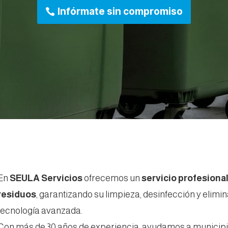
Infórmate sin compromiso
En
SEULA Servicios
ofrecemos un
servicio profesiona
residuos
, garantizando su limpieza, desinfección y elim
tecnología avanzada.
Con más de 30 años de experiencia, ayudamos a municip