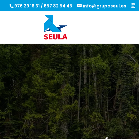
976 29 16 61
/
657 82 54 45
info@gruposeul.es